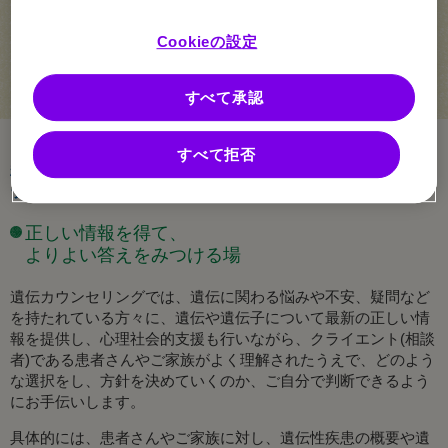
Cookieの設定
すべて承認
「ゴーシェ病」、「ファブリー病」、「ポンペ病」、「ムコ多
すべて拒否
糖症」、「酸性スフィンゴミエリナーゼ欠損症（ASMD）」は
ライソゾーム病に含まれます。
正しい情報を得て、
よりよい答えをみつける場
遺伝カウンセリングでは、遺伝に関わる悩みや不安、疑問など
を持たれている方々に、遺伝や遺伝子について最新の正しい情
報を提供し、心理社会的支援も行いながら、クライエント(相談
者)である患者さんやご家族がよく理解されたうえで、どのよう
な選択をし、方針を決めていくのか、ご自分で判断できるよう
にお手伝いします。
具体的には、患者さんやご家族に対し、遺伝性疾患の概要や遺