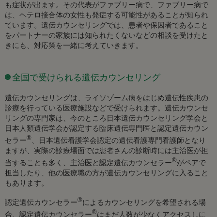
も症状が出ます。その代表がファブリー病で、ファブリー病で
は、ヘテロ接合体の女性も発症する可能性があることが知られ
ています。遺伝カウンセリングでは、患者や保因者であること
をパートナーの家族には知られたくないなどの相談を受けたと
きにも、対応策を一緒に考えていきます。
全国で受けられる遺伝カウンセリング
遺伝カウンセリングは、ライソゾーム病をはじめ遺伝性疾患の
診療を行っている医療施設などで受けられます。遺伝カウンセ
リングの専門家は、今のところ日本遺伝カウンセリング学会と
日本人類遺伝学会が認定する臨床遺伝専門医と認定遺伝カウン
®
セラー
、日本遺伝看護学会認定の遺伝看護専門看護師となり
ますが、実際の診療場面では患者さんの診断時には主治医が担
®
当することも多く、主治医と認定遺伝カウンセラー
がペアで
担当したり、他の医療職の方が遺伝カウンセリングに入ること
もあります。
®
認定遺伝カウンセラー
によるカウンセリングを希望される場
®
合、認定遺伝カウンセラー
はまだ人数が少なくアクセスしに