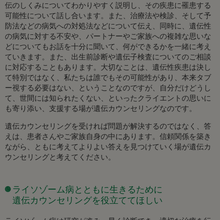
伝のしくみについてわかりやすく説明し、その疾患に罹患する
可能性について話し合います。また、治療法や検診、そして予
防法などの病気への対処法などについて伝え、同時に、遺伝性
の病気に対する不安や、パートナーやご家族への複雑な思いな
どについてもお話を十分に聞いて、何ができるかを一緒に考え
ていきます。また、出生前診断や遺伝子検査についてのご相談
に対応することもあります。大切なことは、遺伝性疾患は決し
て特別ではなく、私たちは誰でもその可能性があり、本来タブ
ー視する必要はない、ということなのですが、自分だけどうし
て、世間には知られたくない、といったクライエントの思いに
も寄り添い、支援する場が遺伝カウンセリングなのです。
遺伝カウンセリングを受ければ問題が解決するのではなく、答
えは、患者さんやご家族自身の中にあります。信頼関係を築き
ながら、ともに考えてよりよい答えを見つけていく場が遺伝カ
ウンセリングと考えてください。
ライソゾーム病とともに生きるために
遺伝カウンセリングを役立ててほしい