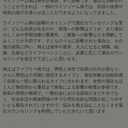
ライソゾーム病は研究が進み、早く診断でき、適切な治療を行
うことができれば、一部のライソゾーム病では、症状の改善や
病気の進行を遅らせることができるようになってきました。
ライソゾーム病の診断のタイミングで遺伝カウンセリングを受
け、どんな症状が出るのか、発達への影響はどうか、また遺伝
のしくみや早期治療の重要性、ご家族への影響などを理解して
おくことが大切です。子どものうちに診断された場合は、その
後の成長に伴い、例えば就学や進学、大人になると就職、結
婚、出産などライフイベントごとに、必要に応じて遺伝カウン
セリングを役立ててほしいと思います。
例えばファブリー病では、男性と女性で症状の出方が異なり、
さらに男性は小児期に発症するタイプと、発症年齢が比較的遅
く症状も一部に限られるタイプに分かれます。女性の場合もほ
とんど無症状から重症まで病気による影響の程度が多様です。
病気の形態が複雑で、一般社会における認知がまだ十分でな
く、社会生活や家族関係の中で心理社会的な問題が起こりやす
いとも報告されていますので、悩みを抱え込むことなくまず遺
伝カウンセリングを利用していただきたいと思います。