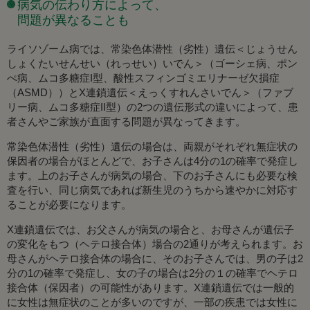
病気の伝わり方によって、
問題が異なることも
ライソゾーム病では、常染色体潜性（劣性）遺伝＜じょうせん
しょくたいせんせい（れっせい）いでん＞（ゴーシェ病、ポン
ぺ病、ムコ多糖症I型、酸性スフィンゴミエリナーゼ欠損症
（ASMD））とX連鎖遺伝＜えっくすれんさいでん＞（ファブ
リー病、ムコ多糖症II型）の2つの遺伝形式の違いによって、患
者さんやご家族が直面する問題が異なってきます。
常染色体潜性（劣性）遺伝の場合は、両親がそれぞれ無症状の
保因者の場合がほとんどで、お子さんは4分の1の確率で発症し
ます。上のお子さんが病気の場合、下のお子さんにも必要な検
査を行い、同じ病気であれば新生児のうちから速やかに対応す
ることが必要になります。
X連鎖遺伝では、お父さんが病気の場合と、お母さんが遺伝子
の変化をもつ（ヘテロ接合体）場合の2通りが考えられます。お
母さんがヘテロ接合体の場合に、そのお子さんでは、男の子は2
分の1の確率で発症し、女の子の場合は2分の１の確率でヘテロ
接合体（保因者）の可能性があります。X連鎖遺伝では一般的
に女性は無症状のことが多いのですが、一部の疾患では女性に