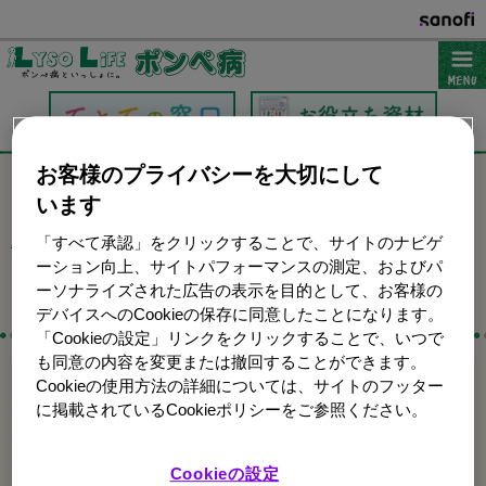
お客様のプライバシーを大切にして
ポンぺ病に関するさまざまな情報提供を通じてポンぺ病の患者さんおよびそのご家
族をサポートします。
症状から見つけるポンペ病
います
「すべて承認」をクリックすることで、サイトのナビゲ
ポンペ病TOP
＞ 症状から見つけるポンペ病
ーション向上、サイトパフォーマンスの測定、およびパ
ーソナライズされた広告の表示を目的として、お客様の
デバイスへのCookieの保存に同意したことになります。
「Cookieの設定」リンクをクリックすることで、いつで
も同意の内容を変更または撤回することができます。
Cookieの使用方法の詳細については、サイトのフッター
あてはまる症状があれば
に掲載されているCookieポリシーをご参照ください。
チェックしてください
筋力がなく、歩きにくい
Cookieの設定